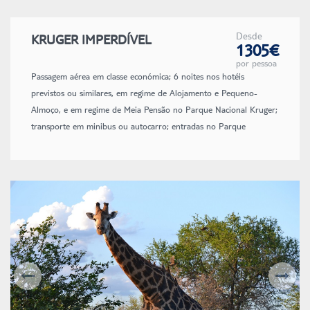
Desde
KRUGER IMPERDÍVEL
1305€
por pessoa
Passagem aérea em classe económica; 6 noites nos hotéis
previstos ou similares, em regime de Alojamento e Pequeno-
Almoço, e em regime de Meia Pensão no Parque Nacional Kruger;
transporte em minibus ou autocarro; entradas no Parque
Nacional Kruger; safari fotográfico de dia inteiro no Parque
Kruger em veículo 4x4 descapotável com guia em espanhol; visitas
e entradas conforme itinerário; seguro de viagem; taxas de
aeroporto e combustível (sujeitas à alteração à data de emissão).