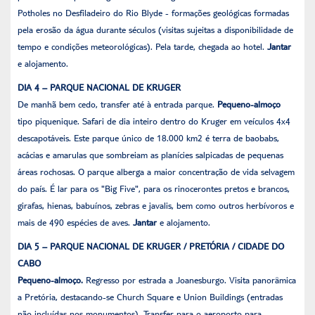
Potholes no Desfiladeiro do Rio Blyde - formações geológicas formadas
pela erosão da água durante séculos (visitas sujeitas a disponibilidade de
tempo e condições meteorológicas). Pela tarde, chegada ao hotel.
Jantar
e alojamento.
DIA 4 – PARQUE NACIONAL DE KRUGER
De manhã bem cedo, transfer até à entrada parque.
Pequeno-almoço
tipo piquenique. Safari de dia inteiro dentro do Kruger em veículos 4x4
descapotáveis. Este parque único de 18.000 km2 é terra de baobabs,
acácias e amarulas que sombreiam as planícies salpicadas de pequenas
áreas rochosas. O parque alberga a maior concentração de vida selvagem
do país. É lar para os "Big Five", para os rinocerontes pretos e brancos,
girafas, hienas, babuínos, zebras e javalis, bem como outros herbívoros e
mais de 490 espécies de aves.
Jantar
e alojamento.
DIA 5 – PARQUE NACIONAL DE KRUGER / PRETÓRIA / CIDADE DO
CABO
Pequeno-almoço.
Regresso por estrada a Joanesburgo. Visita panorâmica
a Pretória, destacando-se Church Square e Union Buildings (entradas
não incluídas nos monumentos). Transfer para o aeroporto para