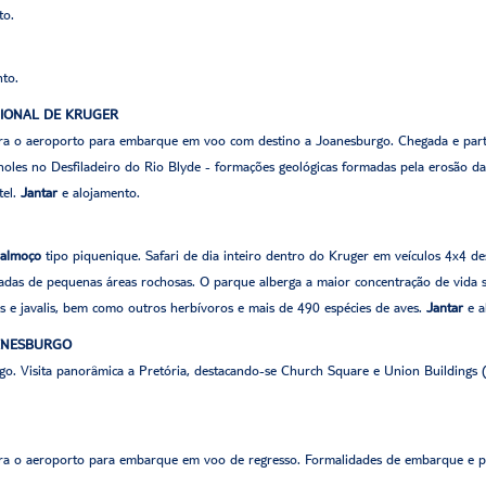
to.
nto.
CIONAL DE KRUGER
ra o aeroporto para embarque em voo com destino a Joanesburgo. Chegada e parti
les no Desfiladeiro do Rio Blyde - formações geológicas formadas pela erosão da á
tel.
Jantar
e alojamento.
almoço
tipo piquenique. Safari de dia inteiro dentro do Kruger em veículos 4x4 d
adas de pequenas áreas rochosas. O parque alberga a maior concentração de vida se
ras e javalis, bem como outros herbívoros e mais de 490 espécies de aves.
Jantar
e a
OANESBURGO
go. Visita panorâmica a Pretória, destacando-se Church Square e Union Buildings 
ra o aeroporto para embarque em voo de regresso. Formalidades de embarque e pa