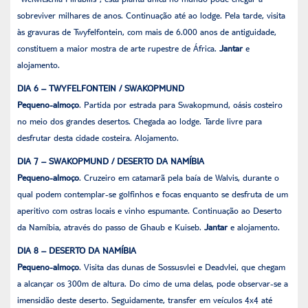
sobreviver milhares de anos. Continuação até ao lodge. Pela tarde, visita
às gravuras de Twyfelfontein, com mais de 6.000 anos de antiguidade,
constituem a maior mostra de arte rupestre de África.
Jantar
e
alojamento.
DIA 6 – TWYFELFONTEIN / SWAKOPMUND
Pequeno-almoço
. Partida por estrada para Swakopmund, oásis costeiro
no meio dos grandes desertos. Chegada ao lodge. Tarde livre para
desfrutar desta cidade costeira. Alojamento.
DIA 7 – SWAKOPMUND / DESERTO DA NAMÍBIA
Pequeno-almoço
. Cruzeiro em catamarã pela baía de Walvis, durante o
qual podem contemplar-se golfinhos e focas enquanto se desfruta de um
aperitivo com ostras locais e vinho espumante. Continuação ao Deserto
da Namíbia, através do passo de Ghaub e Kuiseb.
Jantar
e alojamento.
DIA 8 – DESERTO DA NAMÍBIA
Pequeno-almoço
. Visita das dunas de Sossusvlei e Deadvlei, que chegam
a alcançar os 300m de altura. Do cimo de uma delas, pode observar-se a
imensidão deste deserto. Seguidamente, transfer em veículos 4x4 até