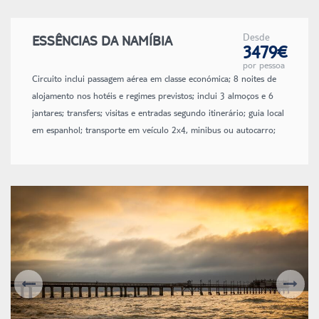
Desde
ESSÊNCIAS DA NAMÍBIA
3479€
por pessoa
Circuito inclui passagem aérea em classe económica; 8 noites de
alojamento nos hotéis e regimes previstos; inclui 3 almoços e 6
jantares; transfers; visitas e entradas segundo itinerário; guia local
em espanhol; transporte em veículo 2x4, minibus ou autocarro;
1L de água/pessoa/dia durante o safari; seguro de viagem; seguro
de evacuação médica; taxas de aeroporto e de combustível
(sujeitas a alteração até à emissão dos bilhetes).