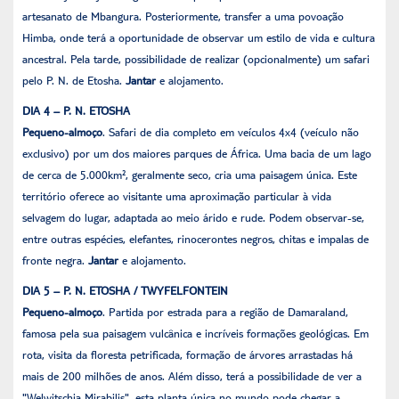
artesanato de Mbangura. Posteriormente, transfer a uma povoação
Himba, onde terá a oportunidade de observar um estilo de vida e cultura
ancestral. Pela tarde, possibilidade de realizar (opcionalmente) um safari
pelo P. N. de Etosha.
Jantar
e alojamento.
DIA 4 – P. N. ETOSHA
Pequeno-almoço
. Safari de dia completo em veículos 4x4 (veículo não
exclusivo) por um dos maiores parques de África. Uma bacia de um lago
de cerca de 5.000km², geralmente seco, cria uma paisagem única. Este
território oferece ao visitante uma aproximação particular à vida
selvagem do lugar, adaptada ao meio árido e rude. Podem observar-se,
entre outras espécies, elefantes, rinocerontes negros, chitas e impalas de
fronte negra.
Jantar
e alojamento.
DIA 5 – P. N. ETOSHA / TWYFELFONTEIN
Pequeno-almoço
. Partida por estrada para a região de Damaraland,
famosa pela sua paisagem vulcânica e incríveis formações geológicas. Em
rota, visita da floresta petrificada, formação de árvores arrastadas há
mais de 200 milhões de anos. Além disso, terá a possibilidade de ver a
"Welwitschia Mirabilis", esta planta única no mundo pode chegar a