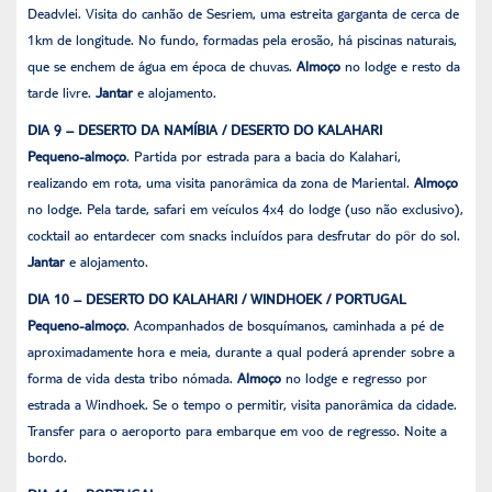
Deadvlei. Visita do canhão de Sesriem, uma estreita garganta de cerca de
1km de longitude. No fundo, formadas pela erosão, há piscinas naturais,
que se enchem de água em época de chuvas.
Almoço
no lodge e resto da
tarde livre.
Jantar
e alojamento.
DIA 9 – DESERTO DA NAMÍBIA / DESERTO DO KALAHARI
Pequeno-almoço
. Partida por estrada para a bacia do Kalahari,
realizando em rota, uma visita panorâmica da zona de Mariental.
Almoço
no lodge. Pela tarde, safari em veículos 4x4 do lodge (uso não exclusivo),
cocktail ao entardecer com snacks incluídos para desfrutar do pôr do sol.
Jantar
e alojamento.
DIA 10 – DESERTO DO KALAHARI / WINDHOEK / PORTUGAL
Pequeno-almoço
. Acompanhados de bosquímanos, caminhada a pé de
aproximadamente hora e meia, durante a qual poderá aprender sobre a
forma de vida desta tribo nómada.
Almoço
no lodge e regresso por
estrada a Windhoek. Se o tempo o permitir, visita panorâmica da cidade.
Transfer para o aeroporto para embarque em voo de regresso. Noite a
bordo.