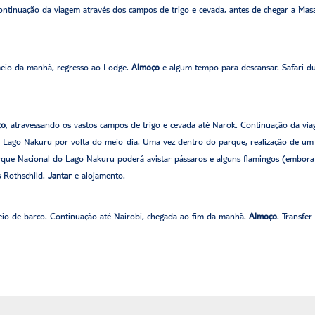
Continuação da viagem através dos campos de trigo e cevada, antes de chegar a Ma
 meio da manhã, regresso ao Lodge.
Almoço
e algum tempo para descansar. Safari dur
ço
, atravessando os vastos campos de trigo e cevada até Narok. Continuação da viag
o Lago Nakuru por volta do meio-dia. Uma vez dentro do parque, realização de um 
arque Nacional do Lago Nakuru poderá avistar pássaros e alguns flamingos (embora
s Rothschild.
Jantar
e alojamento.
eio de barco. Continuação até Nairobi, chegada ao fim da manhã.
Almoço
. Transfe