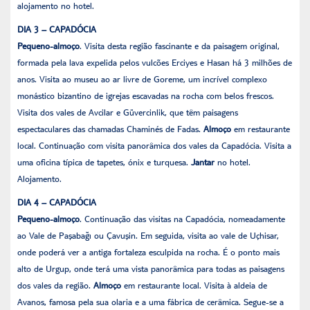
alojamento no hotel.
DIA 3 – CAPADÓCIA
Pequeno-almoço
. Visita desta região fascinante e da paisagem original,
formada pela lava expelida pelos vulcões Erciyes e Hasan há 3 milhões de
anos. Visita ao museu ao ar livre de Goreme, um incrível complexo
monástico bizantino de igrejas escavadas na rocha com belos frescos.
Visita dos vales de Avcilar e Güvercinlik, que têm paisagens
espectaculares das chamadas Chaminés de Fadas.
Almoço
em restaurante
local. Continuação com visita panorâmica dos vales da Capadócia. Visita a
uma oficina típica de tapetes, ónix e turquesa.
Jantar
no hotel.
Alojamento.
DIA 4 – CAPADÓCIA
Pequeno-almoço
. Continuação das visitas na Capadócia, nomeadamente
ao Vale de Paşabağı ou Çavuşin. Em seguida, visita ao vale de Uçhisar,
onde poderá ver a antiga fortaleza esculpida na rocha. É o ponto mais
alto de Urgup, onde terá uma vista panorâmica para todas as paisagens
dos vales da região.
Almoço
em restaurante local. Visita à aldeia de
Avanos, famosa pela sua olaria e a uma fábrica de cerâmica. Segue-se a