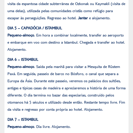
visita da espantosa cidade subterrânea de Ozkonak ou Kaymakli (visita de
uma delas), utilizada pelas comunidades cristãs como refúgio para
escapar às perseguições. Regresso ao hotel.
Jantar
e alojamento.
DIA 5 – CAPADÓCIA / ISTAMBUL
Pequeno-almoço
. Em hora a combinar localmente, transfer ao aeroporto
e embarque em voo com destino a Istambul. Chegada e transfer ao hotel.
Alojamento.
DIA 6 – ISTAMBUL
Pequeno-almoço
. Saída pela manhã para visitar a Mesquita de Rüstem
Paxá. Em seguida, passeio de barco no Bósforo, o canal que separa a
Europa da Ásia. Durante este passeio, veremos os palácios dos sultões,
antigas e típicas casas de madeira e apreciaremos a história de uma forma
diferente. O dia termina no bazar das especiarias, construído pelos
otomanos há 5 séculos e utilizado desde então. Restante tempo livre. Fim
da visita e regresso por conta própria ao hotel. Alojamento.
DIA 7 – ISTAMBUL
Pequeno-almoço
. Dia livre. Alojamento.