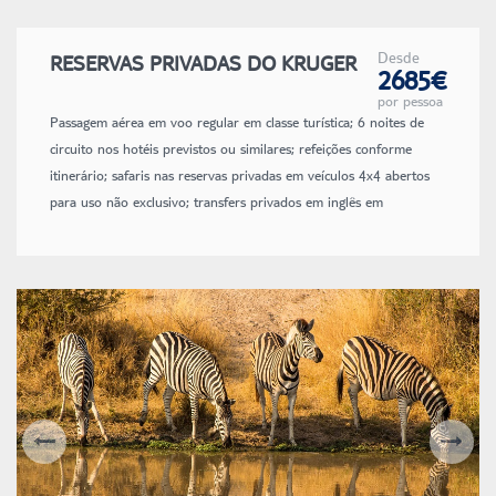
Desde
RESERVAS PRIVADAS DO KRUGER
2685€
por pessoa
Passagem aérea em voo regular em classe turística; 6 noites de
circuito nos hotéis previstos ou similares; refeições conforme
itinerário; safaris nas reservas privadas em veículos 4x4 abertos
para uso não exclusivo; transfers privados em inglês em
Joanesburgo e na Cidade do Cabo; transfers regulares e safaris
em inglês na reserva privada; safaris conduzidos por rangers e
trackers especializados que falam inglês; transfers e atividades de
safari na reserva privada numa base regular e com um guia de
língua inglesa (se houver mais do que um veículo, o guia rodará
entre eles); entradas, visitas e safaris conforme itinerário; seguro
de viagem; taxas de aeroporto e combustível (sujeitas a alteração
até à data de emissão dos bilhetes).