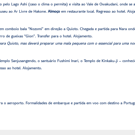
o pelo Lago Ashi (caso o clima o permita) e visita ao Vale de Owakudani, onde se a
Museu ao Ar Livre de Hakone.
Almoço
em restaurante local. Regresso ao hotel. Aloj
a em comboio bala “Nozomi” em direção a Quioto. Chegada e partida para Nara onde
ro de gueixas “Gion”. Transfer para o hotel. Alojamento.
para Quioto, mas deverá preparar uma mala pequena com o essencial para uma noi
o Templo Sanjusangendo, o santuário Fushimi Inari, o Templo de Kinkaku-ji – conhe
esso ao hotel. Alojamento.
ara o aeroporto. Formalidades de embarque e partida em voo com destino a Portug