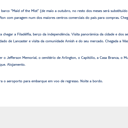
no barco “Maid of the Mist” (de maio a outubro, no resto dos meses será substituíd
Clifton com paragem num dos maiores centros comerciais do país para compras. Che
ra chegar a Filadélfia, berço da independência. Visita panorâmica da cidade e dos s
ndado de Lancaster e visita da comunidade Amish e do seu mercado. Chegada a Was
er o Jefferson Memorial, o cemitério de Arlington, o Capitólio, a Casa Branca, o
rque. Alojamento.
ara o aeroporto para embarque em voo de regresso. Noite a bordo.