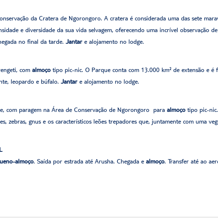
 Conservação da Cratera de Ngorongoro. A cratera é considerada uma das sete mar
idade e diversidade da sua vida selvagem, oferecendo uma incrível observação d
hegada no final da tarde.
Jantar
e alojamento no lodge.
erengeti, com
almoço
tipo pic-nic. O Parque conta com 13.000 km² de extensão e é 
ante, leopardo e búfalo.
Jantar
e alojamento no lodge.
gire, com paragem na Área de Conservação de Ngorongoro para
almoço
tipo pic-ni
s, zebras, gnus e os característicos leões trepadores que, juntamente com uma veg
L
ueno-almoço
. Saída por estrada até Arusha. Chegada e
almoço
. Transfer até ao a