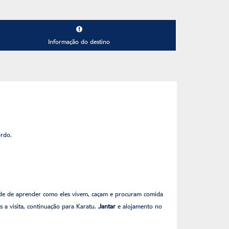
Informação do destino
ordo.
nidade de aprender como eles vivem, caçam e procuram comida
s a visita, continuação para Karatu.
Jantar
e alojamento no