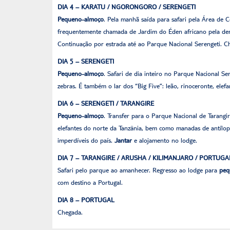
DIA 4 – KARATU / NGORONGORO / SERENGETI
Pequeno-almoço
. Pela manhã saída para safari pela Área de
frequentemente chamada de Jardim do Éden africano pela dens
Continuação por estrada até ao Parque Nacional Serengeti. C
DIA 5 – SERENGETI
Pequeno-almoço
. Safari de dia inteiro no Parque Nacional S
zebras. É também o lar dos “Big Five”: leão, rinoceronte, elef
DIA 6 – SERENGETI / TARANGIRE
Pequeno-almoço
. Transfer para o Parque Nacional de Taran
elefantes do norte da Tanzânia, bem como manadas de antílope
imperdíveis do país.
Jantar
e alojamento no lodge.
DIA 7 – TARANGIRE / ARUSHA / KILIMANJARO / PORTUGA
Safari pelo parque ao amanhecer. Regresso ao lodge para
peq
com destino a Portugal.
DIA 8 – PORTUGAL
Chegada.