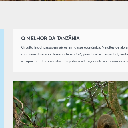
O MELHOR DA TANZÂNIA
Circuito inclui passagem aérea em classe económica; 5 noites de aloja
conforme itinerário; transporte em 4x4; guia local em espanhol; visita
aeroporto e de combustível (sujeitas a alterações até à emissão dos bi