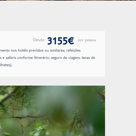
3155€
Desde
por pessoa
mento nos hotéis previstos ou similares; refeições
s e safaris conforme itinerário; seguro de viagem; taxas de
lhetes).