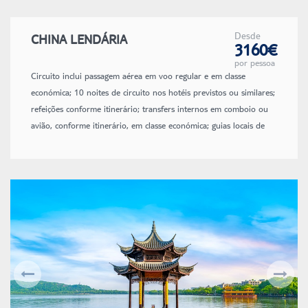
Desde
CHINA LENDÁRIA
3160€
por pessoa
Circuito inclui passagem aérea em voo regular e em classe
económica; 10 noites de circuito nos hotéis previstos ou similares;
refeições conforme itinerário; transfers internos em comboio ou
avião, conforme itinerário, em classe económica; guias locais de
idioma inglês; taxas de aeroporto e de combustível.