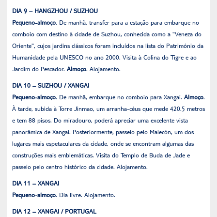
DIA 9 – HANGZHOU / SUZHOU
Pequeno-almoço
. De manhã, transfer para a estação para embarque no
comboio com destino à cidade de Suzhou, conhecida como a "Veneza do
Oriente", cujos jardins clássicos foram incluídos na lista do Património da
Humanidade pela UNESCO no ano 2000. Visita à Colina do Tigre e ao
Jardim do Pescador.
Almoço
. Alojamento.
DIA 10 – SUZHOU / XANGAI
Pequeno-almoço
. De manhã, embarque no comboio para Xangai.
Almoço
.
À tarde, subida à Torre Jinmao, um arranha-céus que mede 420.5 metros
e tem 88 pisos. Do miradouro, poderá apreciar uma excelente vista
panorâmica de Xangai. Posteriormente, passeio pelo Malecón, um dos
lugares mais espetaculares da cidade, onde se encontram algumas das
construções mais emblemáticas. Visita do Templo de Buda de Jade e
passeio pelo centro histórico da cidade. Alojamento.
DIA 11 – XANGAI
Pequeno-almoço
. Dia livre. Alojamento.
DIA 12 – XANGAI / PORTUGAL