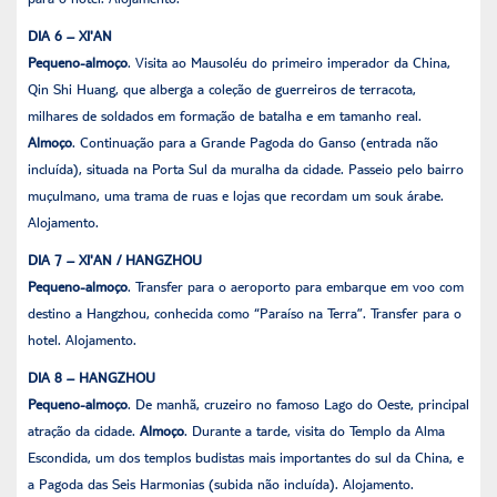
DIA 6 – XI'AN
Pequeno-almoço
. Visita ao Mausoléu do primeiro imperador da China,
Qin Shi Huang, que alberga a coleção de guerreiros de terracota,
milhares de soldados em formação de batalha e em tamanho real.
Almoço
. Continuação para a Grande Pagoda do Ganso (entrada não
incluída), situada na Porta Sul da muralha da cidade. Passeio pelo bairro
muçulmano, uma trama de ruas e lojas que recordam um souk árabe.
Alojamento.
DIA 7 – XI'AN / HANGZHOU
Pequeno-almoço
. Transfer para o aeroporto para embarque em voo com
destino a Hangzhou, conhecida como “Paraíso na Terra”. Transfer para o
hotel. Alojamento.
DIA 8 – HANGZHOU
Pequeno-almoço
. De manhã, cruzeiro no famoso Lago do Oeste, principal
atração da cidade.
Almoço
. Durante a tarde, visita do Templo da Alma
Escondida, um dos templos budistas mais importantes do sul da China, e
a Pagoda das Seis Harmonias (subida não incluída). Alojamento.