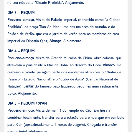
no seu núcleo: a "Cidade Proibida". Alojamento.
DIA 3 – PEQUIM
Pequeno-almoço
. Visita do Palácio Imperial, conhecido como "a Cidade
Proibida", da praça Tian An Men, uma das maiores do mundo, e do
Palácio de Verão, que era o jardim de verão para os membros da casa
imperial da Dinastia Qing.
Almoço
. Alojamento.
DIA 4 – PEQUIM
Pequeno-almoço
. Visita da Grande Muralha da China, obra colossal que
atravessa o país desde o Mar de Bohai ao deserto do Gobi.
Almoço
. De
regresso à cidade, paragem perto dos emblemas olímpicos: o "Ninho de
Pássaro" (Estádio Nacional) e o "Cubo de Água" (Centro Nacional de
Natação).
Jantar
do famoso pato laqueado pequinês num restaurante
típico. Alojamento.
DIA 5 – PEQUIM / XI'AN
Pequeno-almoço
. Visita de manhã do Templo do Céu. Em hora a
combinar localmente, transfer para a estação para embarque em comboio
para Xian (aproximadamente 5 horas de viagem). Chegada e transfer
para o hotel. Alojamento.