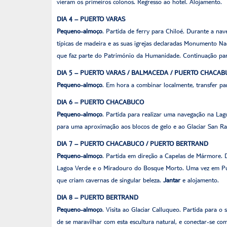
vieram os primeiros colonos. Regresso ao hotel. Alojamento.
DIA 4 – PUERTO VARAS
Pequeno-almoço
. Partida de ferry para Chiloé. Durante a na
típicas de madeira e as suas igrejas declaradas Monumento Na
que faz parte do Património da Humanidade. Continuação para 
DIA 5 – PUERTO VARAS / BALMACEDA / PUERTO CHACA
Pequeno-almoço
. Em hora a combinar localmente, transfer p
DIA 6 – PUERTO CHACABUCO
Pequeno-almoço
. Partida para realizar uma navegação na Lag
para uma aproximação aos blocos de gelo e ao Glaciar San Ra
DIA 7 – PUERTO CHACABUCO / PUERTO BERTRAND
Pequeno-almoço
. Partida em direção a Capelas de Mármore. 
Lagoa Verde e o Miradouro do Bosque Morto. Uma vez em Puer
que criam cavernas de singular beleza.
Jantar
e alojamento.
DIA 8 – PUERTO BERTRAND
Pequeno-almoço
. Visita ao Glaciar Calluqueo. Partida para o
de se maravilhar com esta escultura natural, e conectar-se 