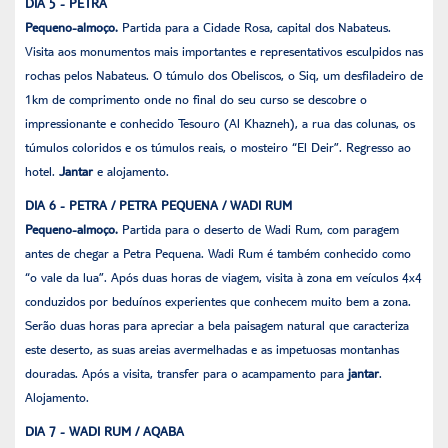
DIA 5 - PETRA
Pequeno-almoço.
Partida para a Cidade Rosa, capital dos Nabateus.
Visita aos monumentos mais importantes e representativos esculpidos nas
rochas pelos Nabateus. O túmulo dos Obeliscos, o Siq, um desfiladeiro de
1km de comprimento onde no final do seu curso se descobre o
impressionante e conhecido Tesouro (Al Khazneh), a rua das colunas, os
túmulos coloridos e os túmulos reais, o mosteiro “El Deir”. Regresso ao
hotel.
Jantar
e alojamento.
DIA 6 - PETRA / PETRA PEQUENA / WADI RUM
Pequeno-almoço.
Partida para o deserto de Wadi Rum, com paragem
antes de chegar a Petra Pequena. Wadi Rum é também conhecido como
“o vale da lua”. Após duas horas de viagem, visita à zona em veículos 4x4
conduzidos por beduínos experientes que conhecem muito bem a zona.
Serão duas horas para apreciar a bela paisagem natural que caracteriza
este deserto, as suas areias avermelhadas e as impetuosas montanhas
douradas. Após a visita, transfer para o acampamento para
jantar
.
Alojamento.
DIA 7 - WADI RUM / AQABA