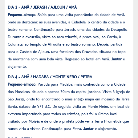
DIA 3 - AMÃ / JERASH / AJLOUN / AMÃ
Pequeno-almoço.
Saída para uma visita panorâmica da cidade de Amã,
onde se destacam: as suas avenidas, a Cidadela, o centro da cidade e o
teatro romano. Continuação para Jerash, uma das cidades da Decápolis.
Durante a excursão, visita ao arco triunfal, à praça oval, ao Cardo, à
Colunata, ao templo de Afrodite e ao teatro romano. Depois, partida
para o Castelo de Ajloun, uma fortaleza dos Cruzados, situada no topo
da montanha com uma bela vista. Regresso ao hotel em Amã.
Jantar
e
alojamento.
DIA 4 - AMÃ / MADABA / MONTE NEBO / PETRA
Pequeno-almoço.
Partida para Madaba, mais conhecida como a Cidade
dos Mosaicos, situada a apenas 30km da capital jordana. Visita à Igreja de
São Jorge, onde foi encontrado o mais antigo mapa em mosaico da Terra
Santa, datado de 571 d.C. De seguida, visita ao Monte Nebo, um local de
extrema importância para todos os cristãos, pois foi o último local
visitado por Moisés e de onde o profeta pôde ver a Terra Prometida que
nunca viria a visitar. Continuação para Petra.
Jantar
e alojamento.