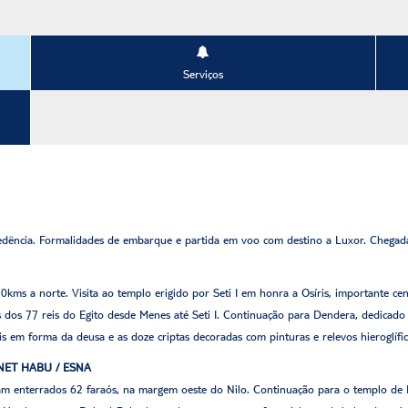
Serviços
ncia. Formalidades de embarque e partida em voo com destino a Luxor. Chegada, t
kms a norte. Visita ao templo erigido por Seti I em honra a Osíris, importante cen
es dos 77 reis do Egito desde Menes até Seti I. Continuação para Dendera, dedicad
éis em forma da deusa e as doze criptas decoradas com pinturas e relevos hieroglíf
DINET HABU / ESNA
ram enterrados 62 faraós, na margem oeste do Nilo. Continuação para o templo de 