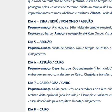
que conserva múltiplos relevos e pinturas. Visita ao templo 
passagem pelos Colossos de Memnon. Visita ao templo de Luxor,
impressionantes colunas, obeliscos e estátuas.
Almoço
. Tarde 
DIA 4 – ESNA / EDFÚ / KOM OMBO / ASSUÃO
Pequeno-almoço
. À chegada a Edfú, visita do templo constru
Regresso ao barco.
Almoço
e navegação até Kom Ombo. Visita
DIA 5 – ASSUÃO
Pequeno-almoço
. Visita de Assuão, com o templo de Philae, 
e alojamento.
DIA 6 – ASSUÃO / CAIRO
Pequeno-almoço
. Desembarque. Opcionalmente (não incluído)
embarque em voo com destino ao Cairo. Chegada e transfer p
DIA 7 – CAIRO / GIZA / CAIRO
Pequeno-almoço
. Saída para Giza, nos arredores do Cairo. Vi
realizar visita opcional (não incluído) a Memphis e Sakkara: 
Zoser, desenhada pelo arquiteto Imhotep. Alojamento.
DIA 8 – CAIRO