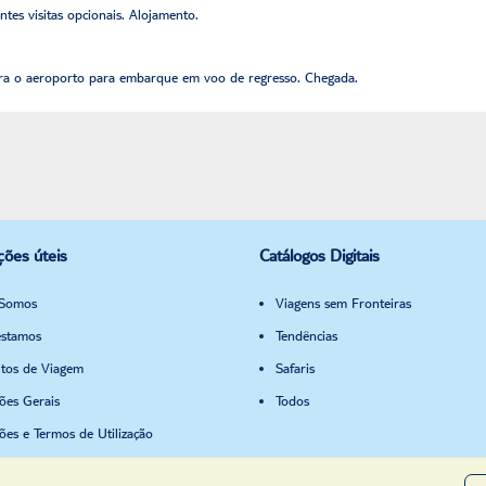
entes visitas opcionais. Alojamento.
ara o aeroporto para embarque em voo de regresso. Chegada.
ções úteis
Catálogos Digitais
Somos
Viagens sem Fronteiras
stamos
Tendências
itos de Viagem
Safaris
ões Gerais
Todos
ões e Termos de Utilização
a de Privacidade