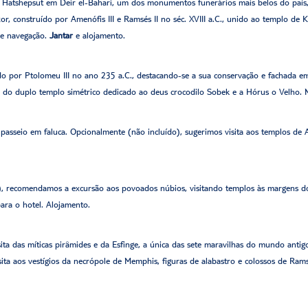
de Hatshepsut em Deir el-Bahari, um dos monumentos funerários mais belos do país,
 construído por Amenófis III e Ramsés II no séc. XVIII a.C., unido ao templo de K
de navegação.
Jantar
e alojamento.
ído por Ptolomeu III no ano 235 a.C., destacando-se a sua conservação e fachada e
 do duplo templo simétrico dedicado ao deus crocodilo Sobek e a Hórus o Velho.
e passeio em faluca. Opcionalmente (não incluído), sugerimos visita aos templos de
, recomendamos a excursão aos povoados núbios, visitando templos às margens do 
ara o hotel. Alojamento.
sita das míticas pirâmides e da Esfinge, a única das sete maravilhas do mundo anti
visita aos vestígios da necrópole de Memphis, figuras de alabastro e colossos de Ra