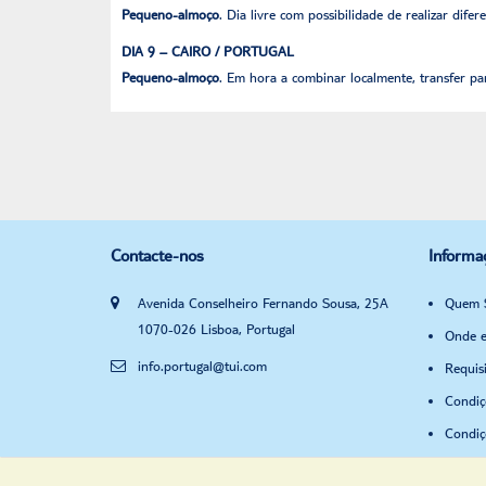
Pequeno-almoço
. Dia livre com possibilidade de realizar difer
DIA 9 – CAIRO / PORTUGAL
Pequeno-almoço
. Em hora a combinar localmente, transfer p
Contacte-nos
Informa
Avenida Conselheiro Fernando Sousa, 25A
Quem 
1070-026 Lisboa, Portugal
Onde e
info.portugal@tui.com
Requis
Condiç
Condiç
Polític