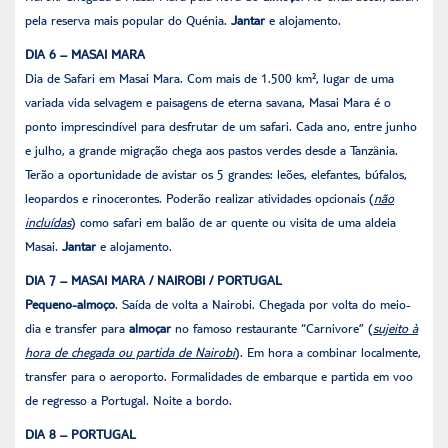
pela reserva mais popular do Quénia.
Jantar
e alojamento.
DIA 6 – MASAI MARA
Dia de Safari em Masai Mara. Com mais de 1.500 km², lugar de uma
variada vida selvagem e paisagens de eterna savana, Masai Mara é o
ponto imprescindível para desfrutar de um safari. Cada ano, entre junho
e julho, a grande migração chega aos pastos verdes desde a Tanzânia.
Terão a oportunidade de avistar os 5 grandes: leões, elefantes, búfalos,
leopardos e rinocerontes. Poderão realizar atividades opcionais (
não
incluídas
) como safari em balão de ar quente ou visita de uma aldeia
Masai.
Jantar
e alojamento.
DIA 7 – MASAI MARA / NAIROBI / PORTUGAL
Pequeno-almoço
. Saída de volta a Nairobi. Chegada por volta do meio-
dia e transfer para
almoçar
no famoso restaurante “Carnivore” (
sujeito à
hora de chegada ou partida de Nairobi
). Em hora a combinar localmente,
transfer para o aeroporto. Formalidades de embarque e partida em voo
de regresso a Portugal. Noite a bordo.
DIA 8 – PORTUGAL