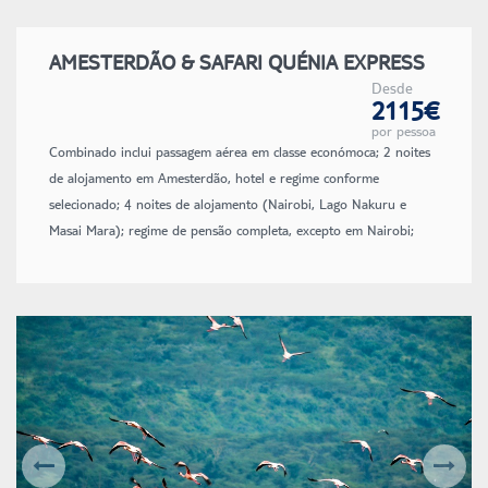
AMESTERDÃO & SAFARI QUÉNIA EXPRESS
Desde
2115€
por pessoa
Combinado inclui passagem aérea em classe económoca; 2 noites
de alojamento em Amesterdão, hotel e regime conforme
selecionado; 4 noites de alojamento (Nairobi, Lago Nakuru e
Masai Mara); regime de pensão completa, excepto em Nairobi;
transporte em 4x4; guia/condutor em espanhol; entradas nos
parques; oferta de um chapéu de safari, um pacote de café do
Quénia e porta documentos; seguro de evacuação médica de
emergência Flying Doctors; seguro de viagem; taxas de aeroporto
e de combustível (sujeitas a alteração até à emissão dos bilhetes).