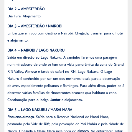
DIA 2 – AMESTERDÃO
Dia livre. Alojamento.
DIA 3 – AMESTERDÃO
/ NAIROBI
Embarque em voo com destino a Nairobi. Chegada, transfer para o hotel
e alojamento.
DIA 4 – NAIROBI / LAGO NAKURU
Saída em direção ao Lago Nakuru. A caminho faremos uma paragem
num miradouro de onde se tem uma vista panorâmica da zona do Grand
Rift Valley.
Almoço
e tarde de safari no P.N. Lago Nakuru. O Lago
Nakuru é conhecido por ser um dos melhores locais para a observação
de aves, especialmente pelicanos e flamingos. Para além disso, poder-se-á
observar várias famílias de rinocerontes brancos qua habitam a zona.
Continuação para o lodge.
Jantar
e alojamento.
DIA 5 – LAGO NAKURU / MASAI MARA
Pequeno-almoço
. Saída para a Reserva Nacional de Masai Mara,
passando pelo Vale de Rift, pela povoação de Mai Mahiu e pela cidade de
Narok. Chegada a Masai Mara pela hora do
almoço
. Ao entardecer, safari