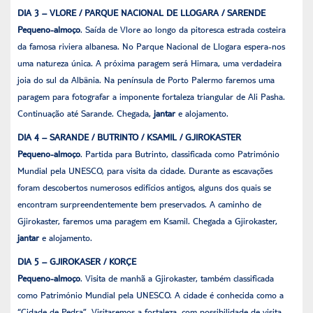
DIA 3 – VLORE / PARQUE NACIONAL DE LLOGARA / SARENDE
Pequeno-almoço
. Saída de Vlore ao longo da pitoresca estrada costeira
da famosa riviera albanesa. No Parque Nacional de Llogara espera-nos
uma natureza única. A próxima paragem será Himara, uma verdadeira
joia do sul da Albânia. Na península de Porto Palermo faremos uma
paragem para fotografar a imponente fortaleza triangular de Ali Pasha.
Continuação até Sarande. Chegada,
jantar
e alojamento.
DIA 4 – SARANDE / BUTRINTO / KSAMIL / GJIROKASTER
Pequeno-almoço
. Partida para Butrinto, classificada como Património
Mundial pela UNESCO, para visita da cidade. Durante as escavações
foram descobertos numerosos edifícios antigos, alguns dos quais se
encontram surpreendentemente bem preservados. A caminho de
Gjirokaster, faremos uma paragem em Ksamil. Chegada a Gjirokaster,
jantar
e alojamento.
DIA 5 – GJIROKASER / KORÇE
Pequeno-almoço
. Visita de manhã a Gjirokaster, também classificada
como Património Mundial pela UNESCO. A cidade é conhecida como a
“Cidade de Pedra”. Visitaremos a fortaleza, com possibilidade de visita