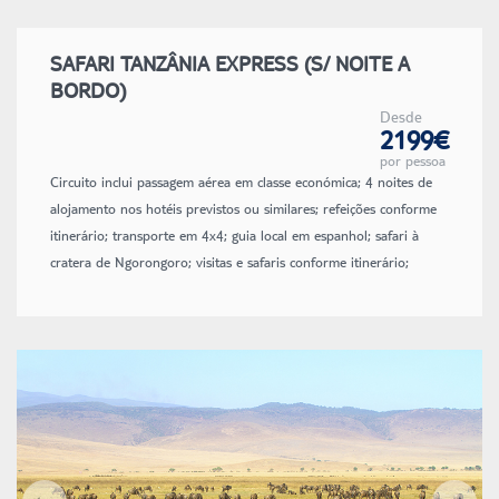
SAFARI TANZÂNIA EXPRESS (S/ NOITE A
BORDO)
Desde
2199€
por pessoa
Circuito inclui passagem aérea em classe económica; 4 noites de
alojamento nos hotéis previstos ou similares; refeições conforme
itinerário; transporte em 4x4; guia local em espanhol; safari à
cratera de Ngorongoro; visitas e safaris conforme itinerário;
seguro de viagem; taxas de aeroporto e de combustível (sujeitas a
alterações até à emissão dos bilhetes).