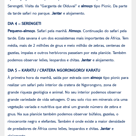
Serengeti. Visita da “Garganta de Olduvai” e
almoço
tipo Picnic. Da parte
da tarde safari no parque.
Jantar
e alojamento.
DIA 4 – SERENGETI
Pequeno-almoço
. Safari pela manhã.
Almoço
. Continuação do safari pela
tarde. Esta savana é um dos ecossistemas mais importantes de África. Tem
média, mais de 2 milhões de gnus e meio milhão de zebras, centenas de
gazelas, impalas e outros herbívoros passeiam por esta planície. Também
podemos observar leões, leopardos e chitas.
Jantar
e alojamento.
DIA 5 – KARATU / CRATERA NGORONGORO/ KARATU
À primeira hora da manhã, saída por estrada com
almoço
tipo picnic para
realizar um safari pelo interior da cratera de Ngorongoro, zona de
grande riqueza geológica e animal. No seu interior podemos observar
grande variedade de vida selvagem. O seu solo rico em minerais cria uma
vegetação variada e nutritiva que atrai um grande número de zebra e
gnus. Na sua planície também podemos observar búfalos, gazelas, o
rinoceronte negro e elefantes. Também é onde existe a maior densidade
de predadores de África como leões, leopardos e chitas.
Jantar
e
alojamento.