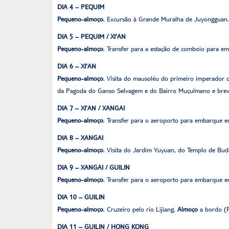
DIA 4 – PEQUIM
Pequeno-almoço
. Excursão à Grande Muralha de Juyongguan
DIA 5 – PEQUIM / XI'AN
Pequeno-almoço
. Transfer para a estação de comboio para em
DIA 6 – XI'AN
Pequeno-almoço
. Visita do mausoléu do primeiro imperador d
da Pagoda do Ganso Selvagem e do Bairro Muçulmano e breve
DIA 7 – XI'AN / XANGAI
Pequeno-almoço
. Transfer para o aeroporto para embarque em
DIA 8 – XANGAI
Pequeno-almoço
. Visita do Jardim Yuyuan, do Templo de Bud
DIA 9 – XANGAI / GUILIN
Pequeno-almoço
. Transfer para o aeroporto para embarque em
DIA 10 – GUILIN
Pequeno-almoço
. Cruzeiro pelo rio Lijiang.
Almoço
a bordo (P
DIA 11 – GUILIN / HONG KONG