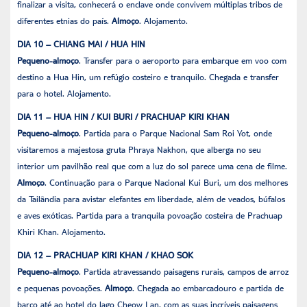
finalizar a visita, conhecerá o enclave onde convivem múltiplas tribos de
diferentes etnias do país.
Almoço
. Alojamento.
DIA 10 – CHIANG MAI / HUA HIN
Pequeno-almoço
. Transfer para o aeroporto para embarque em voo com
destino a Hua Hin, um refúgio costeiro e tranquilo. Chegada e transfer
para o hotel. Alojamento.
DIA 11 – HUA HIN / KUI BURI / PRACHUAP KIRI KHAN
Pequeno-almoço
. Partida para o Parque Nacional Sam Roi Yot, onde
visitaremos a majestosa gruta Phraya Nakhon, que alberga no seu
interior um pavilhão real que com a luz do sol parece uma cena de filme.
Almoço
. Continuação para o Parque Nacional Kui Buri, um dos melhores
da Tailândia para avistar elefantes em liberdade, além de veados, búfalos
e aves exóticas. Partida para a tranquila povoação costeira de Prachuap
Khiri Khan. Alojamento.
DIA 12 – PRACHUAP KIRI KHAN / KHAO SOK
Pequeno-almoço
. Partida atravessando paisagens rurais, campos de arroz
e pequenas povoações.
Almoço
. Chegada ao embarcadouro e partida de
barco até ao hotel do lago Cheow Lan, com as suas incríveis paisagens