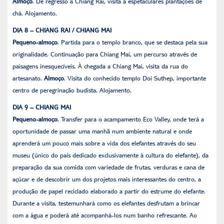
Almoço
. De regresso a Chiang Rai, visita a espetaculares plantações de
chá. Alojamento.
DIA 8 – CHIANG RAI / CHIANG MAI
Pequeno-almoço
. Partida para o templo branco, que se destaca pela sua
originalidade. Continuação para Chiang Mai, um percurso através de
paisagens inesquecíveis. À chegada a Chiang Mai, visita da rua do
artesanato.
Almoço
. Visita do conhecido templo Doi Suthep, importante
centro de peregrinação budista. Alojamento.
DIA 9 – CHIANG MAI
Pequeno-almoço
. Transfer para o acampamento Eco Valley, onde terá a
oportunidade de passar uma manhã num ambiente natural e onde
aprenderá um pouco mais sobre a vida dos elefantes através do seu
museu (único do país dedicado exclusivamente à cultura do elefante), da
preparação da sua comida com variedade de frutas, verduras e cana de
açúcar e de descobrir um dos projetos mais interessantes do centro, a
produção de papel reciclado elaborado a partir do estrume do elefante.
Durante a visita, testemunhará como os elefantes desfrutam a brincar
com a água e poderá até acompanhá-los num banho refrescante. Ao