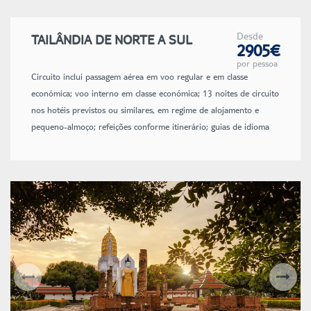
Desde
TAILÂNDIA DE NORTE A SUL
2905€
por pessoa
Circuito inclui passagem aérea em voo regular e em classe
económica; voo interno em classe económica; 13 noites de circuito
nos hotéis previstos ou similares, em regime de alojamento e
pequeno-almoço; refeições conforme itinerário; guias de idioma
espanhol; transporte em veículos com ar condicionado; visitas e
entradas conforme itinerário; seguro de inclusão; taxas de
aeroporto e de combustível.