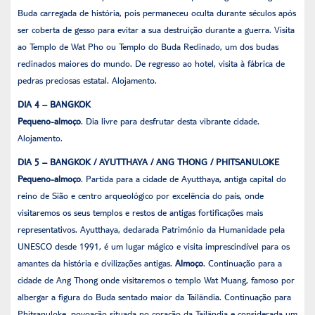
Buda carregada de história, pois permaneceu oculta durante séculos após
ser coberta de gesso para evitar a sua destruição durante a guerra. Visita
ao Templo de Wat Pho ou Templo do Buda Reclinado, um dos budas
reclinados maiores do mundo. De regresso ao hotel, visita à fábrica de
pedras preciosas estatal. Alojamento.
DIA 4 – BANGKOK
Pequeno-almoço
. Dia livre para desfrutar desta vibrante cidade.
Alojamento.
DIA 5 – BANGKOK / AYUTTHAYA / ANG THONG / PHITSANULOKE
Pequeno-almoço
. Partida para a cidade de Ayutthaya, antiga capital do
reino de Sião e centro arqueológico por excelência do país, onde
visitaremos os seus templos e restos de antigas fortificações mais
representativos. Ayutthaya, declarada Património da Humanidade pela
UNESCO desde 1991, é um lugar mágico e visita imprescindível para os
amantes da história e civilizações antigas.
Almoço
. Continuação para a
cidade de Ang Thong onde visitaremos o templo Wat Muang, famoso por
albergar a figura do Buda sentado maior da Tailândia. Continuação para
Phitsanuloke, povoação situada no coração da Tailândia e considerada um