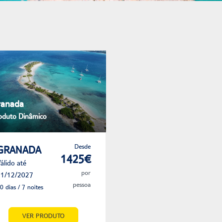
ranada
oduto Dinâmico
Desde
GRANADA
1425€
álido até
por
1/12/2027
pessoa
0 dias / 7 noites
VER PRODUTO