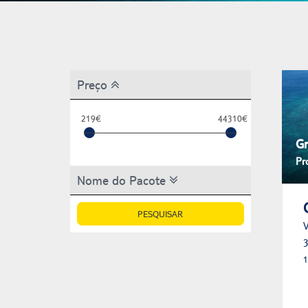
Preço
219€
44310€
G
Pr
Nome do Pacote
PESQUISAR
V
3
1