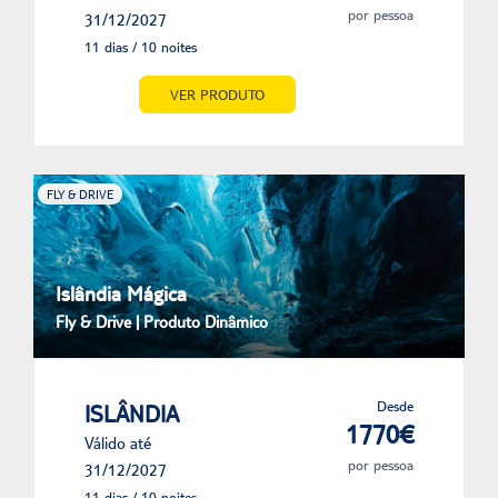
por pessoa
31/12/2027
11 dias / 10 noites
VER PRODUTO
FLY & DRIVE
Islândia Mágica
Fly & Drive | Produto Dinâmico
Desde
ISLÂNDIA
1770€
Válido até
por pessoa
31/12/2027
11 dias / 10 noites