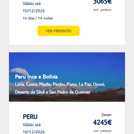
3065€
Válido até
por pessoa
10/12/2026
16 dias / 14 noites
VER PRODUTO
Peru Inca e Bolívia
Lima, Cusco, Machu Picchu, Puno, La Paz, Uyuni,
Deserto de Siloli e San Pedro de Quemez
Desde
PERU
4245€
Válido até
por pessoa
10/12/2026