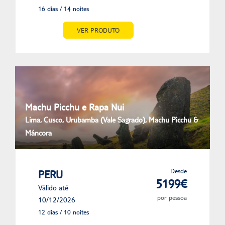
16 dias / 14 noites
VER PRODUTO
Machu Picchu e Rapa Nui
Lima, Cusco, Urubamba (Vale Sagrado), Machu Picchu &
Máncora
Desde
PERU
5199€
Válido até
por pessoa
10/12/2026
12 dias / 10 noites