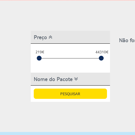
Preço
Não fo
219€
44310€
Nome do Pacote
PESQUISAR