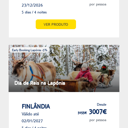
por pessoa
23/12/2026
5 dias / 4 noites
VER PRODUTO
Early Booking Lapónia -5%
Dia de Reis na Lapónia
Desde
FINLÂNDIA
3007€
3155€
Válido até
por pessoa
02/01/2027
5 dias / 4 noites