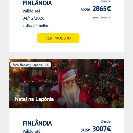
Desde
FINLÂNDIA
2865€
3005€
Válido até
por pessoa
04/12/2026
5 dias / 4 noites
VER PRODUTO
Early Booking Lapónia -5%
Natal na Lapónia
Desde
FINLÂNDIA
3007€
3155€
Válido até