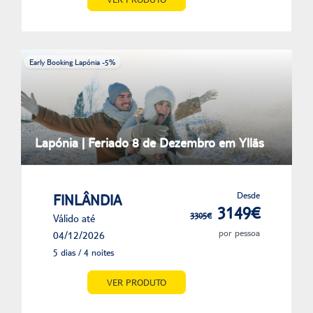
Early Booking Lapónia -5%
Lapónia | Feriado 8 de Dezembro em Ylläs
Desde
FINLÂNDIA
3149€
3305€
Válido até
por pessoa
04/12/2026
5 dias / 4 noites
VER PRODUTO