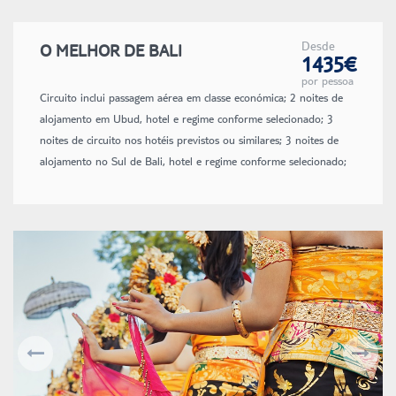
Desde
O MELHOR DE BALI
1435€
por pessoa
Circuito inclui passagem aérea em classe económica; 2 noites de
alojamento em Ubud, hotel e regime conforme selecionado; 3
noites de circuito nos hotéis previstos ou similares; 3 noites de
alojamento no Sul de Bali, hotel e regime conforme selecionado;
refeições conforme itinerário; visitas e entradas segundo
itinerário; guia local em espanhol; transporte em veículo com ar-
condicionado; transfers; entradas e visitas conforme itinerário;
seguro de viagem; taxas de aeroporto e de combustível (sujeitas a
alterações até à emissão dos bilhetes).