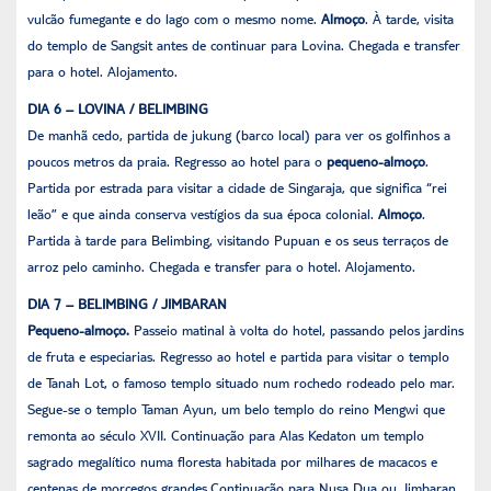
vulcão fumegante e do lago com o mesmo nome.
Almoço
. À tarde, visita
do templo de Sangsit antes de continuar para Lovina. Chegada e transfer
para o hotel. Alojamento.
DIA 6 – LOVINA / BELIMBING
De manhã cedo, partida de jukung (barco local) para ver os golfinhos a
poucos metros da praia. Regresso ao hotel para o
pequeno-almoço
.
Partida por estrada para visitar a cidade de Singaraja, que significa “rei
leão” e que ainda conserva vestígios da sua época colonial.
Almoço
.
Partida à tarde para Belimbing, visitando Pupuan e os seus terraços de
arroz pelo caminho. Chegada e transfer para o hotel. Alojamento.
DIA 7 – BELIMBING / JIMBARAN
Pequeno-almoço.
Passeio matinal à volta do hotel, passando pelos jardins
de fruta e especiarias. Regresso ao hotel e partida para visitar o templo
de Tanah Lot, o famoso templo situado num rochedo rodeado pelo mar.
Segue-se o templo Taman Ayun, um belo templo do reino Mengwi que
remonta ao século XVII. Continuação para Alas Kedaton um templo
sagrado megalítico numa floresta habitada por milhares de macacos e
centenas de morcegos grandes.Continuação para Nusa Dua ou Jimbaran.